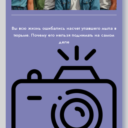
Вы всю жизнь ошибались насчет упавшего мыла в
тюрьме. Почему его нельзя поднимать на самом
деле