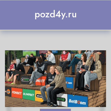
Skip to content
pozd4y.ru