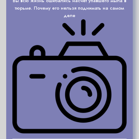
Вы всю жизнь ошибались насчет упавшего мыла в
тюрьме. Почему его нельзя поднимать на самом
деле