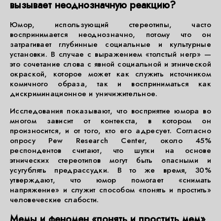
вызывает неоднозначную реакцию?
Юмор, использующий стереотипы, часто
воспринимается неоднозначно, потому что он
затрагивает глубинные социальные и культурные
установки. В случае с выражением «толстый негр» —
это сочетание слова с явной социальной и этнической
окраской, которое может как служить источником
комичного образа, так и восприниматься как
дискриминационное и уничижительное.
Исследования показывают, что восприятие юмора во
многом зависит от контекста, в котором он
произносится, и от того, кто его адресует. Согласно
опросу Pew Research Center, около 45%
респондентов считают, что шутки на основе
этнических стереотипов могут быть опасными и
усугублять предрассудки. В то же время, 30%
утверждают, что юмор помогает «снимать
напряжение» и служит способом «понять и простить»
человеческие слабости.
Мемы и феномен «понять и простить мем»