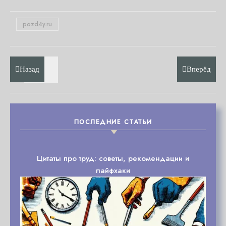
pozd4y.ru
Назад
Вперёд
ПОСЛЕДНИЕ СТАТЬИ
Цитаты про труд: советы, рекомендации и
лайфхаки