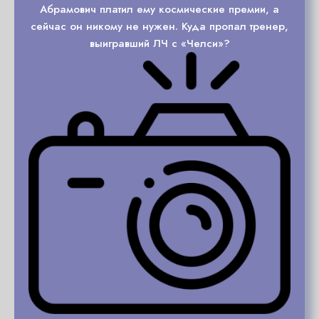
Абрамович платил ему космические премии, а
сейчас он никому не нужен. Куда пропал тренер,
выигравший ЛЧ с «Челси»?