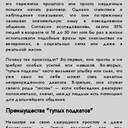
это пережиток прошлого или просто неудачные
попытки начать разговор. Однако статистика и
наблюдения показывают, что они по-прежнему
занимают значительную нишу в повседневном
общении. Согласно исследованиям, около 35%
людей в возрасте от 18 до 30 лет хотя бы раз в жизни
использовали подобные фразы при знакомствах на
вечеринках, в социальных сетях или даже в
реальной жизни.
Почему так происходит? Во-первых, они просты и не
требуют особых усилий или навыков. Во-вторых,
"тупые подкаты" часто вызывают улыбку или смех, что
уже само по себе может стать началом
непринуждённого диалога. В-третьих, они служат
своего рода "тестом" — если собеседник реагирует
положительно, значит, между людьми есть потенциал
для дальнейшего общения.
Преимущества "тупых подкатов"
Несмотря на свою кажущуюся простоту и даже
банальность, у "тупых подкатов" есть ряд