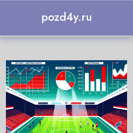
Skip to content
pozd4y.ru