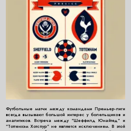
Футбольные матчи между командами Премьер-лиги
всегда вызывают большой интерес у болельщиков и
аналитиков. Встреча между "Шеффилд Юнайтед" и
"Тоттенхэм Хотспур" не является исключением. В этой