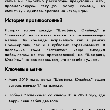
статье мы подробно рассмотрим предстоящий матч,
проанализируем текущую форму команд, их
статистику и сделаем прогноз на исход игры.
История противостояний
История встреч между "Шеффилд Юнайтед" и
"Тоттенхэм" насчитывает множество захватывающих
матчей. Эти команды встречались как в рамках
Премьер-лиги, так и в кубковых соревнованиях. В
последние годы "Тоттенхэм" чаще выходил
победителем из этих противостояний, но "Шеффилд
Юнайтед" не раз показывал, что способен удивить.
Ключевые матчи
Матч 2019 года, когда "Шеффилд Юнайтед" сумел
сыграть вничью 1:1 на выезде.
Победа "Тоттенхэма" со счетом 3:1 в 2020 году, где
Харри Кейн забил два гола.