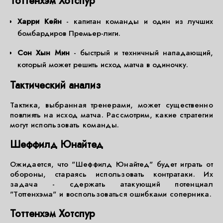
Тоттенхэм Хотспур
Харри Кейн
- капитан команды и один из лучших
бомбардиров Премьер-лиги.
Сон Хын Мин
- быстрый и техничный нападающий,
который может решить исход матча в одиночку.
Тактический анализ
Тактика, выбранная тренерами, может существенно
повлиять на исход матча. Рассмотрим, какие стратегии
могут использовать команды.
Шеффилд Юнайтед
Ожидается, что "Шеффилд Юнайтед" будет играть от
обороны, стараясь использовать контратаки. Их
задача - сдержать атакующий потенциал
"Тоттенхэма" и воспользоваться ошибками соперника.
Тоттенхэм Хотспур