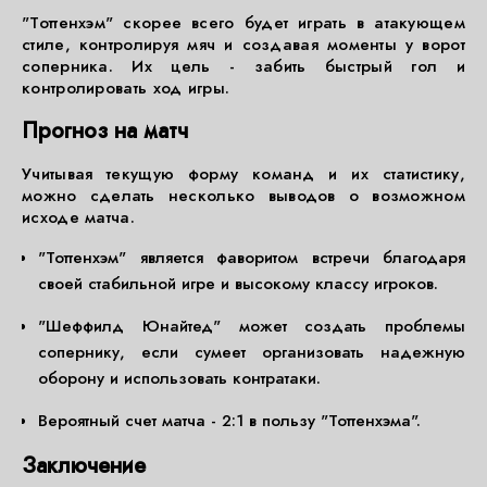
"Тоттенхэм" скорее всего будет играть в атакующем
стиле, контролируя мяч и создавая моменты у ворот
соперника. Их цель - забить быстрый гол и
контролировать ход игры.
Прогноз на матч
Учитывая текущую форму команд и их статистику,
можно сделать несколько выводов о возможном
исходе матча.
"Тоттенхэм" является фаворитом встречи благодаря
своей стабильной игре и высокому классу игроков.
"Шеффилд Юнайтед" может создать проблемы
сопернику, если сумеет организовать надежную
оборону и использовать контратаки.
Вероятный счет матча - 2:1 в пользу "Тоттенхэма".
Заключение