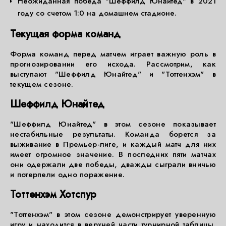
Неожиданная победа "Шеффилд Юнайтед" в 2021
году со счетом 1:0 на домашнем стадионе.
Текущая форма команд
Форма команд перед матчем играет важную роль в
прогнозировании его исхода. Рассмотрим, как
выступают "Шеффилд Юнайтед" и "Тоттенхэм" в
текущем сезоне.
Шеффилд Юнайтед
"Шеффилд Юнайтед" в этом сезоне показывает
нестабильные результаты. Команда борется за
выживание в Премьер-лиге, и каждый матч для них
имеет огромное значение. В последних пяти матчах
они одержали две победы, дважды сыграли вничью
и потерпели одно поражение.
Тоттенхэм Хотспур
"Тоттенхэм" в этом сезоне демонстрирует уверенную
игру и находится в верхней части турнирной таблицы.