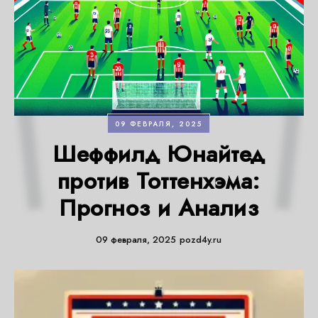
09 ФЕВРАЛЯ, 2025
Шеффилд Юнайтед
против Тоттенхэма:
Прогноз и Анализ
09 февраля, 2025
pozd4y.ru