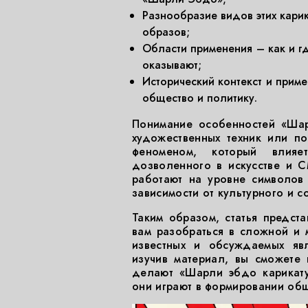
Разнообразие видов этих карик
образов;
Области применения – как и гд
оказывают;
Исторический контекст и прим
общество и политику.
Понимание особенностей «Шар
художественных техник или по
феноменом, который влия
дозволенного в искусстве и С
работают на уровне символов 
зависимости от культурного и с
Таким образом, статья предст
вам разобраться в сложной и 
известных и обсуждаемых явл
изучив материал, вы сможете 
делают «Шарли эбдо карикату
они играют в формировании общ