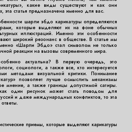
икатуры», какие виды существуют и как они
х, эта статья предназначена именно для вас.
обенности шарли эбдо карикатуры определяются
орами, которые выделяют их на фоне обычных
льтурных иллюстраций. Именно эти особенности
вают широкий резонанс в обществе. В статье мы
менно «Шарли Эбдо» стал символом не только
ачной реакции на вызовы современного мира.
собенно актуальна? В первую очередь, это
логи, социологи, а также все, кто интересуется
ыми методами визуальной критики. Понимание
катур» позволяет лучше осмыслить механизмы
е мнение, а также границы допустимой сатиры.
 как один рисунок может стать поводом для
уссий и даже международных конфликтов, то эта
 ответы.
:
истические приемы, которые выделяют карикатуры