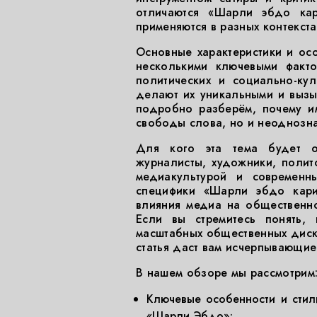
отличаются «Шарли эбдо кар
применяются в разных контекста
Основные характеристики и ос
несколькими ключевыми факт
политических и социально-ку
делают их уникальными и вызы
подробно разберём, почему и
свободы слова, но и неоднозн
Для кого эта тема будет о
журналисты, художники, полито
медиакультурой и современн
специфики «Шарли эбдо кари
влияния медиа на общественно
Если вы стремитесь понять,
масштабных общественных диск
статья даст вам исчерпывающие
В нашем обзоре мы рассмотрим
Ключевые особенности и стил
«Шарли Эбдо»;