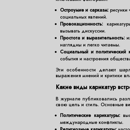
Остроумие и сарказм:
рисунки 
социальных явлений.
Провокационность:
карикатуры
вызывать дискуссии.
Простота и выразительность:
из
наглядны и легко читаемы.
Социальный и политический к
события и настроения обществ
Эти особенности делают шар
выражения мнений и критики вл
Какие виды карикатур вст
В журнале публиковались разл
свою цель и стиль. Основные в
Политические карикатуры:
выс
международные конфликты.
Религиозные карикатуры:
часто