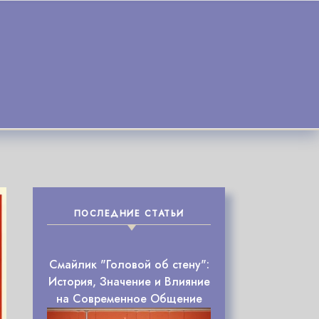
ПОСЛЕДНИЕ СТАТЬИ
Смайлик "Головой об стену":
История, Значение и Влияние
на Современное Общение