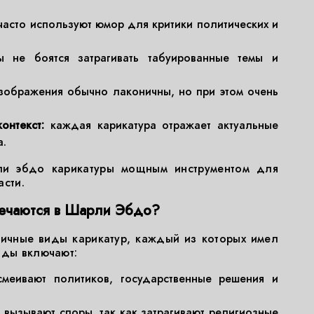
часто используют юмор для критики политических и
 не боятся затрагивать табуированные темы и
ображения обычно лаконичны, но при этом очень
онтекст:
каждая карикатура отражает актуальные
а.
ли эбдо карикатуры мощным инструментом для
асти.
речаются в Шарли Эбдо?
ичные виды карикатур, каждый из которых имел
иды включают:
меивают политиков, государственные решения и
 вызывают споры, так как затрагивают религиозные