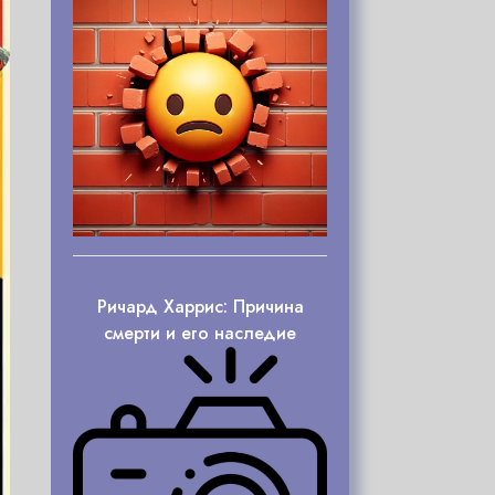
Ричард Харрис: Причина
смерти и его наследие