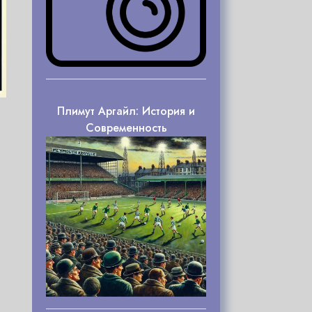
Плимут Аргайл: История и
Современность