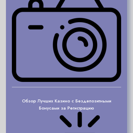
Обзор Лучших Казино с Бездепозитными
Бонусами за Регистрацию