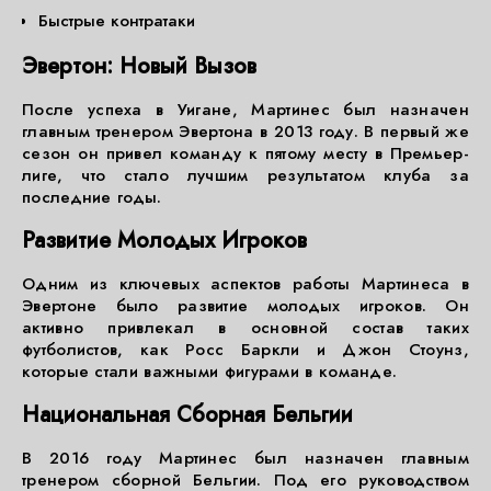
Быстрые контратаки
Эвертон: Новый Вызов
После успеха в Уигане, Мартинес был назначен
главным тренером Эвертона в 2013 году. В первый же
сезон он привел команду к пятому месту в Премьер-
лиге, что стало лучшим результатом клуба за
последние годы.
Развитие Молодых Игроков
Одним из ключевых аспектов работы Мартинеса в
Эвертоне было развитие молодых игроков. Он
активно привлекал в основной состав таких
футболистов, как Росс Баркли и Джон Стоунз,
которые стали важными фигурами в команде.
Национальная Сборная Бельгии
В 2016 году Мартинес был назначен главным
тренером сборной Бельгии. Под его руководством