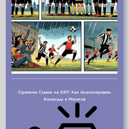
Стратегии Ставок на КХЛ: Как Анализировать
Команды и Игроков