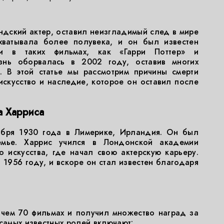
ндский актер, оставил неизгладимый след в мире
охватывала более полувека, и он был известен
и в таких фильмах, как «Гарри Поттер» и
знь оборвалась в 2002 году, оставив многих
. В этой статье мы рассмотрим причины смерти
искусство и наследие, которое он оставил после
а Харриса
ября 1930 года в Лимерике, Ирландия. Он был
емье. Харрис учился в Лондонской академии
 искусства, где начал свою актерскую карьеру.
 1956 году, и вскоре он стал известен благодаря
 чем 70 фильмах и получил множество наград за
 самых известных ролей включают: