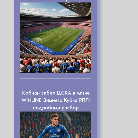
Кобнан забил ЦСКА в матче
WINLINE Зимнего Кубка РПЛ:
подробный разбор