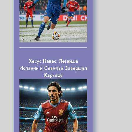
Хесус Навас: Легенда
Испании и Севильи Завершил
Карьеру