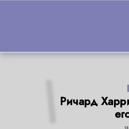
Skip to content
Ричард Харр
ег
15