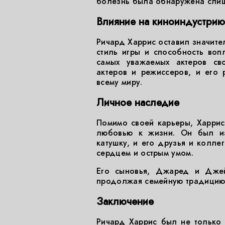
болезнь была обнаружена сли
Влияние на киноиндустрию
Ричард Харрис оставил значите
стиль игры и способность во
самых уважаемых актеров св
актеров и режиссеров, и его
всему миру.
Личное наследие
Помимо своей карьеры, Харрис
любовью к жизни. Он был из
катушку, и его друзья и колле
сердцем и острым умом.
Его сыновья, Джаред и Джей
продолжая семейную традицию 
Заключение
Ричард Харрис был не только