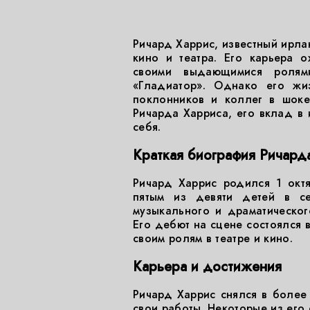
Ричард Харрис, известный ирла
кино и театра. Его карьера 
своими выдающимися ролям
«Гладиатор». Однако его жи
поклонников и коллег в шоке
Ричарда Харриса, его вклад в 
себя.
Краткая биография Ричард
Ричард Харрис родился 1 окт
пятым из девяти детей в с
музыкального и драматического
Его дебют на сцене состоялся в
своим ролям в театре и кино.
Карьера и достижения
Ричард Харрис снялся в более
свои работы. Некоторые из его