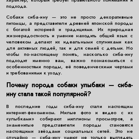
характер, который требует правильного понимания и
подхода.
Собаки сиба-ину — это не просто декоративные
питомцы, а представители древней японской породы
с богатой историей и традициями. Их природная
жизнерадостность и умение находить общий язык с
человеком делают их идеальными спутниками как
для активных людей, так и для семей с детьми. Но
чтобы по-настоящему понять, насколько сиба-ину
подходит именно вам, важно познакомиться с
особенностями породы, её поведенческими чертами
и требованиями к уходу.
Почему порода собаки улыбаки — сиба-
ину стала такой популярной?
В последние годы сиба-ину стали настоящим
интернет-феноменом. Милые фото и видео с их
«улыбками» собирают миллионы просмотров, а
знаменитые представители породы становятся
настоящими звёздами социальных сетей. Это не
случайно — сиба-ину умеют не только выглядеть