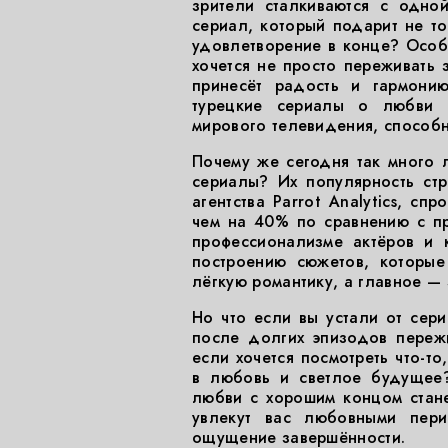
зрители сталкиваются с одно
сериал, который подарит не т
удовлетворение в конце? Особе
хочется не просто переживать 
принесёт радость и гармони
турецкие сериалы о любви
мирового телевидения, способ
Почему же сегодня так много 
сериалы? Их популярность ст
агентства Parrot Analytics, с
чем на 40% по сравнению с п
профессионализме актёров и 
построению сюжетов, которые
лёгкую романтику, а главное —
Но что если вы устали от сери
после долгих эпизодов пережи
если хочется посмотреть что-то
в любовь и светлое будущее?
любви с хорошим концом стан
увлекут вас любовными пер
ощущение завершённости.