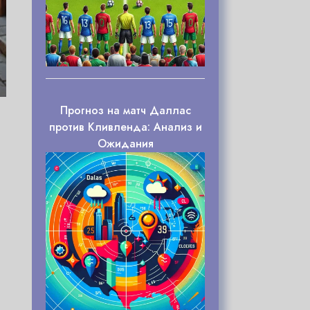
Прогноз на матч Даллас
против Кливленда: Анализ и
Ожидания