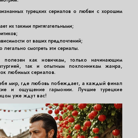
ризнанных турецких сериалов о любви с хорошим
ет их такими притягательными;
итиков;
ависимости от ваших предпочтений;
 легально смотреть эти сериалы.
я полезен как новичкам, только начинающим
атургией, так и опытным поклонникам жанра,
ок любимых сериалов.
себя мир, где любовь побеждает, а каждый финал
усие и ощущение гармонии. Лучшие турецкие
нцом уже ждут вас!