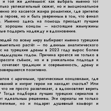
й и той же дилеммой: как выбрать именно тот
олько увлекательный сюжет, но и эмоциональное
нно это касается жанра романтики, где зрителю
за героев, но и быть уверенным в том, что финал
ю. Именно здесь на помощь приходят лучшие
 с хорошим концом — настоящие жемчужины
ные подарить надежду и вдохновение.
людей по всему миру выбирают именно турецкие
ремительно растёт — по данным аналитического
прос на турецкие драмы в 2023 году вырос более
редыдущим годом. Причина кроется не только в
красоте съёмок, но и в уникальном подходе к
 сочетают традиции и современность, драму и
 завершаются позитивно.
алов с мрачными, трагическими концовками, где
ваний и интриг герои не находят счастья? Или
, что не просто развлекает, а вдохновляет верить
 Тогда подборка лучших турецких сериалов о
ет идеальным решением. Эти сериалы не только
ипетиями, но и подарят душевный комфорт и