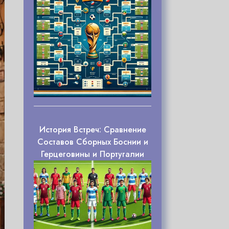
История Встреч: Сравнение
Составов Сборных Боснии и
Герцеговины и Португалии