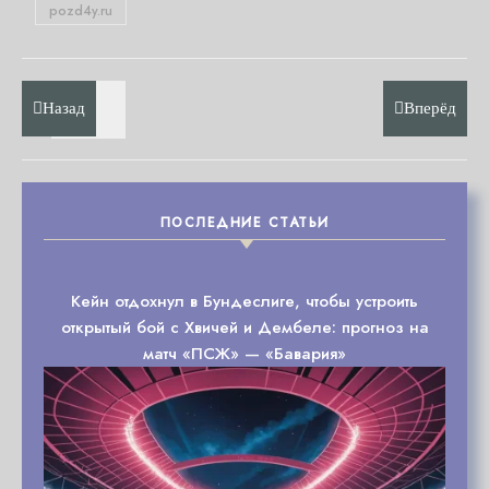
pozd4y.ru
Назад
Вперёд
ПОСЛЕДНИЕ СТАТЬИ
Кейн отдохнул в Бундеслиге, чтобы устроить
открытый бой с Хвичей и Дембеле: прогноз на
матч «ПСЖ» — «Бавария»