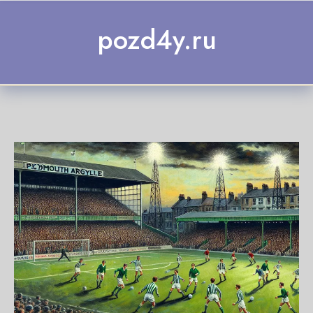
Skip to content
pozd4y.ru