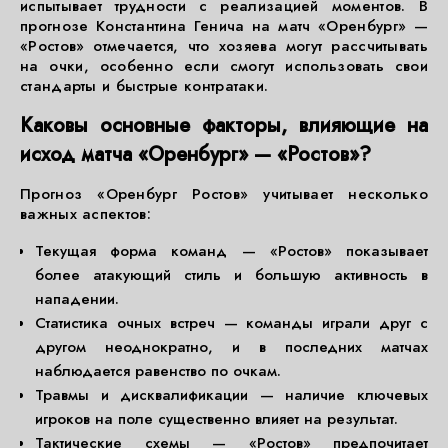
испытывает трудности с реализацией моментов. В
прогнозе Константина Генича на матч «Оренбург» —
«Ростов» отмечается, что хозяева могут рассчитывать
на очки, особенно если смогут использовать свои
стандарты и быстрые контратаки.
Каковы основные факторы, влияющие на
исход матча «Оренбург» — «Ростов»?
Прогноз «Оренбург Ростов» учитывает несколько
важных аспектов:
Текущая форма команд — «Ростов» показывает
более атакующий стиль и большую активность в
нападении.
Статистика очных встреч — команды играли друг с
другом неоднократно, и в последних матчах
наблюдается равенство по очкам.
Травмы и дисквалификации — наличие ключевых
игроков на поле существенно влияет на результат.
Тактические схемы — «Ростов» предпочитает