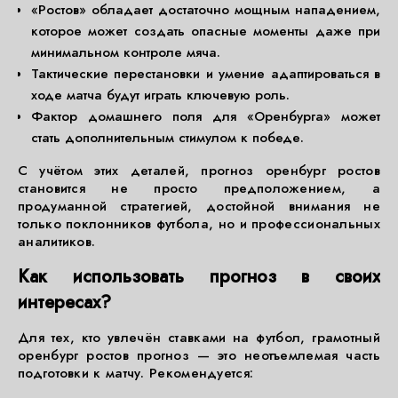
«Ростов» обладает достаточно мощным нападением,
которое может создать опасные моменты даже при
минимальном контроле мяча.
Тактические перестановки и умение адаптироваться в
ходе матча будут играть ключевую роль.
Фактор домашнего поля для «Оренбурга» может
стать дополнительным стимулом к победе.
С учётом этих деталей, прогноз оренбург ростов
становится не просто предположением, а
продуманной стратегией, достойной внимания не
только поклонников футбола, но и профессиональных
аналитиков.
Как использовать прогноз в своих
интересах?
Для тех, кто увлечён ставками на футбол, грамотный
оренбург ростов прогноз — это неотъемлемая часть
подготовки к матчу. Рекомендуется: