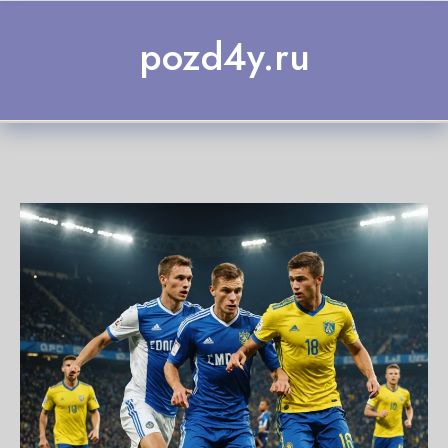
Skip to content
pozd4y.ru