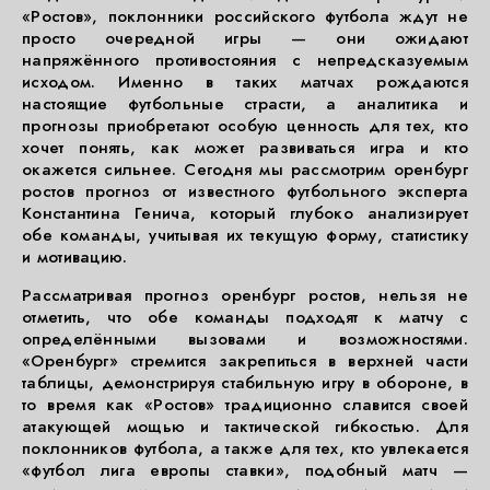
«Ростов», поклонники российского футбола ждут не
просто очередной игры — они ожидают
напряжённого противостояния с непредсказуемым
исходом. Именно в таких матчах рождаются
настоящие футбольные страсти, а аналитика и
прогнозы приобретают особую ценность для тех, кто
хочет понять, как может развиваться игра и кто
окажется сильнее. Сегодня мы рассмотрим оренбург
ростов прогноз от известного футбольного эксперта
Константина Генича, который глубоко анализирует
обе команды, учитывая их текущую форму, статистику
и мотивацию.
Рассматривая прогноз оренбург ростов, нельзя не
отметить, что обе команды подходят к матчу с
определёнными вызовами и возможностями.
«Оренбург» стремится закрепиться в верхней части
таблицы, демонстрируя стабильную игру в обороне, в
то время как «Ростов» традиционно славится своей
атакующей мощью и тактической гибкостью. Для
поклонников футбола, а также для тех, кто увлекается
«футбол лига европы ставки», подобный матч —