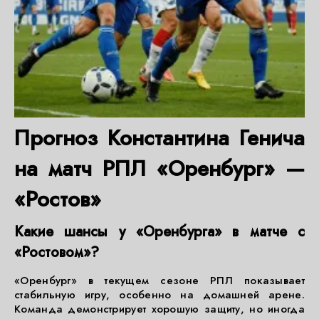
Прогноз Константина Генича
на матч РПЛ «Оренбург» —
«Ростов»
Какие шансы у «Оренбурга» в матче с
«Ростовом»?
«Оренбург» в текущем сезоне РПЛ показывает
стабильную игру, особенно на домашней арене.
Команда демонстрирует хорошую защиту, но иногда