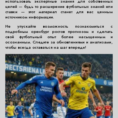
использовать экспертные знания для собственных
целей — будь то расширение футбольных знаний или
ставки — этот материал станет для вас ценным
источником информации.
Не упускайте возможность познакомиться с
подробным оренбург ростов прогнозом и сделать
свой футбольный опыт более насыщенным и
осознанным. Следите за обновлениями и анализами,
чтобы всегда оставаться на шаг впереди!