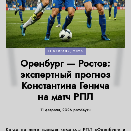
11 ФЕВРАЛЯ, 2026
Оренбург — Ростов:
экспертный прогноз
Константина Генича
на матч РПЛ
11 февраля, 2026
pozd4y.ru
Когда на поле выходят команды РПЛ «Оренбург» и