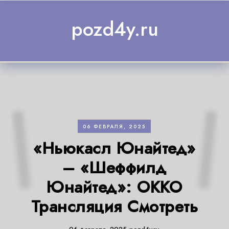
Skip to content
pozd4y.ru
06 ФЕВРАЛЯ, 2025
«Ньюкасл Юнайтед»
– «Шеффилд
Юнайтед»: ОККО
Трансляция Смотреть