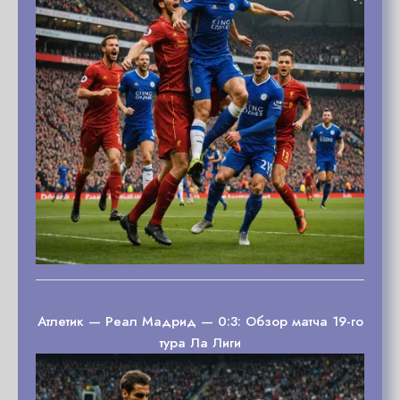
Атлетик — Реал Мадрид — 0:3: Обзор матча 19-го
тура Ла Лиги