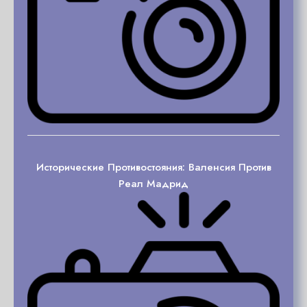
Исторические Противостояния: Валенсия Против
Реал Мадрид