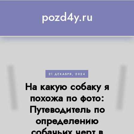
Skip to content
pozd4y.ru
21 ДЕКАБРЯ, 2024
На какую собаку я
похожа по фото:
Путеводитель по
определению
собачьих черт в