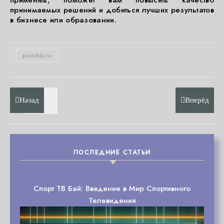
применять, поможет вам повысить качество
принимаемых решений и добиться лучших результатов
в бизнесе или образовании.
pozd4y.ru
Назад
Вперёд
ПОСЛЕДНИЕ СТАТЬИ
Спорт ТВ Бай: Введение в Мир Спортивного
Телевидения