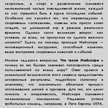
скоростью, а спорт и развлечения становятся
неотъемлемой частью повседневной жизни, каждый
из нас стремится быть в курсе последних событий.
Особенно это касается тех, кто неравнодушен к
спортивным состязаниям, ставкам или просто хочет
следить за динамикой игр в режиме реального
времени. Однако часто возникает вопрос: как
успевать за всем, не пропуская ни одного важного
момента? Здесь на помощь приходит Майскоре —
инновационный инструмент, способный изменить
ваше восприятие спортивных новостей и событий.
Многие задаются вопросом:
Что такое Майскоре
и
почему он так быстро завоевал популярность среди
пользователей по всему миру? Ответ кроется в
уникальной возможности этого сервиса предоставлять
мгновенные результаты, подробную статистику и
аналитику, что значительно облегчает процесс
отслеживания матчей и турниров. Для тех, кто ценит
точность и оперативность, Майскоре становится
незаменимым помощником. Недавние успехи
футбольных команд, например, в Лиге Европы UEFA,