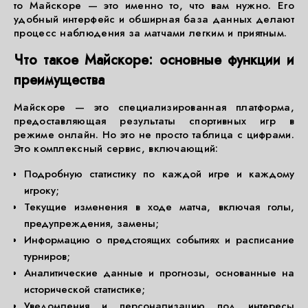
то Майскоре — это именно то, что вам нужно. Его
удобный интерфейс и обширная база данных делают
процесс наблюдения за матчами легким и приятным.
Что такое Майскоре: основные функции и
преимущества
Майскоре — это специализированная платформа,
предоставляющая результаты спортивных игр в
режиме онлайн. Но это не просто таблица с цифрами.
Это комплексный сервис, включающий:
Подробную статистику по каждой игре и каждому
игроку;
Текущие изменения в ходе матча, включая голы,
предупреждения, замены;
Информацию о предстоящих событиях и расписание
турниров;
Аналитические данные и прогнозы, основанные на
исторической статистике;
Уведомления и персонализацию под интересы