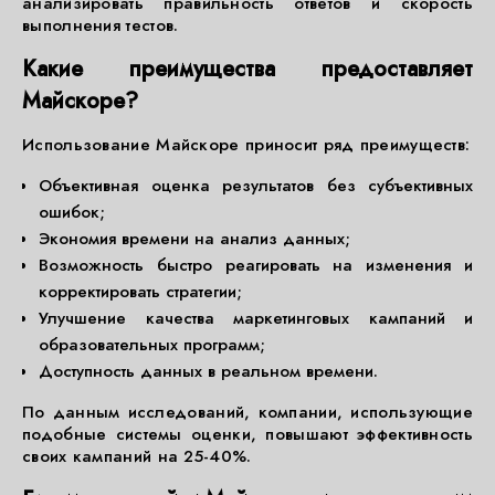
анализировать правильность ответов и скорость
выполнения тестов.
Какие преимущества предоставляет
Майскоре?
Использование Майскоре приносит ряд преимуществ:
Объективная оценка результатов без субъективных
ошибок;
Экономия времени на анализ данных;
Возможность быстро реагировать на изменения и
корректировать стратегии;
Улучшение качества маркетинговых кампаний и
образовательных программ;
Доступность данных в реальном времени.
По данным исследований, компании, использующие
подобные системы оценки, повышают эффективность
своих кампаний на 25-40%.