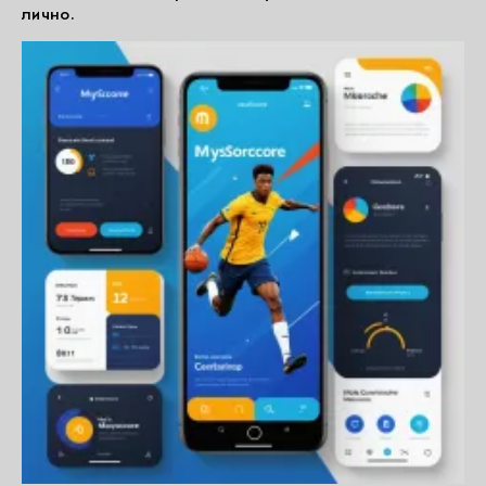
лично.