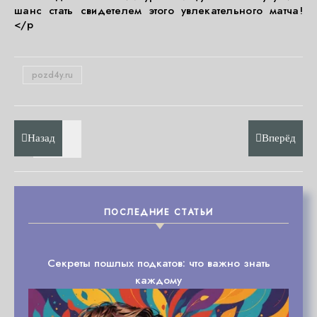
шанс стать свидетелем этого увлекательного матча!
</p
pozd4y.ru
Назад
Вперёд
ПОСЛЕДНИЕ СТАТЬИ
Секреты пошлых подкатов: что важно знать
каждому