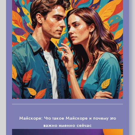
Майскоре: Что такое Майскоре и почему это
важно именно сейчас