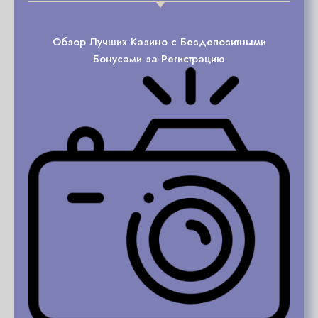
Обзор Лучших Казино с Бездепозитными
Бонусами за Регистрацию