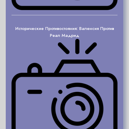
Исторические Противостояния: Валенсия Против
Реал Мадрид