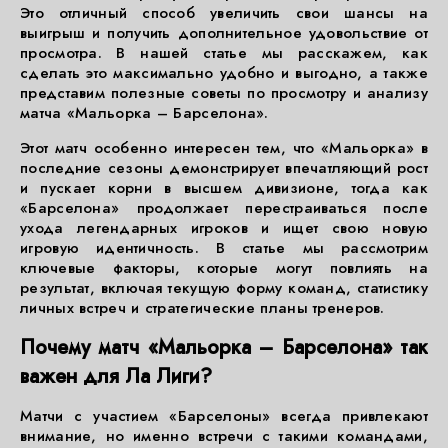
Это отличный способ увеличить свои шансы на
выигрыш и получить дополнительное удовольствие от
просмотра. В нашей статье мы расскажем, как
сделать это максимально удобно и выгодно, а также
представим полезные советы по просмотру и анализу
матча «Мальорка – Барселона».
Этот матч особенно интересен тем, что «Мальорка» в
последние сезоны демонстрирует впечатляющий рост
и пускает корни в высшем дивизионе, тогда как
«Барселона» продолжает перестраиваться после
ухода легендарных игроков и ищет свою новую
игровую идентичность. В статье мы рассмотрим
ключевые факторы, которые могут повлиять на
результат, включая текущую форму команд, статистику
личных встреч и стратегические планы тренеров.
Почему матч «Мальорка – Барселона» так
важен для Ла Лиги?
Матчи с участием «Барселоны» всегда привлекают
внимание, но именно встречи с такими командами,