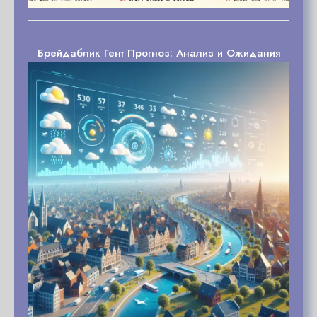
Брейдаблик Гент Прогноз: Анализ и Ожидания