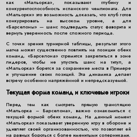
как «Мальорка», показывают глубину и
конкурентоспособность испанского чемпионата. Для
«Мальорки» это возможность доказать, что клуб готов
конкурировать на высоком уровне, а для
«Барселоны» — шанс подтвердить статус фаворита и
вернуть уверенность после сложного периода.
С точки зрения турнирной таблицы, результат этого
матча может существенно повлиять на позиции обеих
команд. «Барселона» стремится закрепиться в зоне
лидеров, чтобы не упустить шанс на титул, а
«Мальорка» борется за сохранение места в Примере
и улучшение своих позиций. Эта динамика делает
встречу особенно напряжённой и непредсказуемой.
Текущая форма команд и ключевые игроки
Перед тем как смотреть прямую трансляцию
«Мальорка – Барселона», важно ознакомиться с
текущей формой обеих команд. На данный момент
«Мальорка» показывает уверенную игру в обороне и
удивляет своей организованностью, что позволяет ей
на равных бороться с более именитыми соперниками.