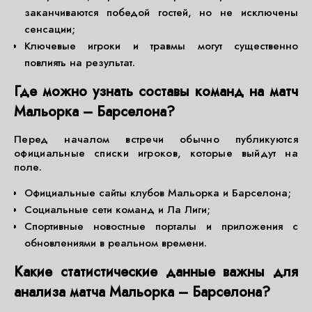
заканчиваются победой гостей, но не исключены
сенсации;
Ключевые игроки и травмы могут существенно
повлиять на результат.
Где можно узнать составы команд на матч
Мальорка – Барселона?
Перед началом встречи обычно публикуются
официальные списки игроков, которые выйдут на
поле.
Официальные сайты клубов Мальорка и Барселона;
Социальные сети команд и Ла Лиги;
Спортивные новостные порталы и приложения с
обновлениями в реальном времени.
Какие статистические данные важны для
анализа матча Мальорка – Барселона?