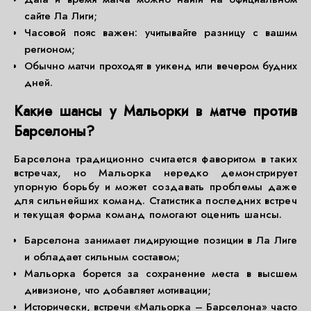
сайте Ла Лиги;
Часовой пояс важен: учитывайте разницу с вашим
регионом;
Обычно матчи проходят в уикенд или вечером будних
дней.
Какие шансы у Мальорки в матче против
Барселоны?
Барселона традиционно считается фаворитом в таких
встречах, но Мальорка нередко демонстрирует
упорную борьбу и может создавать проблемы даже
для сильнейших команд. Статистика последних встреч
и текущая форма команд помогают оценить шансы.
Барселона занимает лидирующие позиции в Ла Лиге
и обладает сильным составом;
Мальорка борется за сохранение места в высшем
дивизионе, что добавляет мотивации;
Исторически, встречи «Мальорка – Барселона» часто