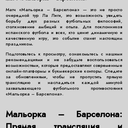
Матч «Мальорка – Барселона» — это не просто
очередной тур Ла Лиги, это возможность увидеть
борьбу двух разных футбольных философий,
столкновение амбиций и опыта. Для поклонников
испанского футбола и всех, кто ценит динамичную и
качественную игру, это событие станет настоящим
праздником.
Подготовьтесь к просмотру, ознакомьтесь с нашими
рекомендациями и не забудьте воспользоваться
возможностями, которые предоставляют современные
онлайн-платформы и букмекерские конторы. Следите
за обновлениями, чтобы не пропустить прямую
трансляцию и насладиться каждой минутой
захватывающего футбольного противостояния
«Мальорка – Барселона».
Мальорка – Барселона:
Прямая трансляция и