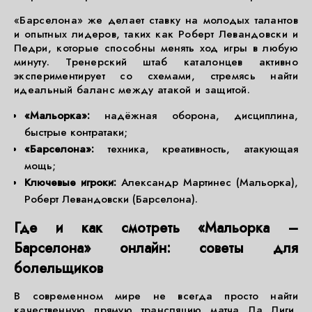
«Барселона» же делает ставку на молодых талантов
и опытных лидеров, таких как Роберт Левандовски и
Педри, которые способны менять ход игры в любую
минуту. Тренерский штаб каталонцев активно
экспериментирует со схемами, стремясь найти
идеальный баланс между атакой и защитой.
«Мальорка»:
надёжная оборона, дисциплина,
быстрые контратаки;
«Барселона»:
техника, креативность, атакующая
мощь;
Ключевые игроки:
Александр Мартинес (Мальорка),
Роберт Левандовски (Барселона).
Где и как смотреть «Мальорка –
Барселона» онлайн: советы для
болельщиков
В современном мире не всегда просто найти
качественную прямую трансляцию матча Ла Лиги,