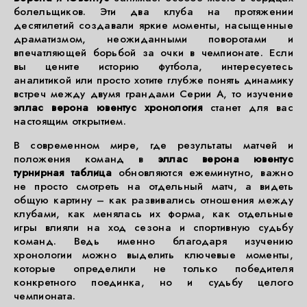
болельщиков. Эти два клуба на протяжении
десятилетий создавали яркие моменты, насыщенные
драматизмом, неожиданными поворотами и
впечатляющей борьбой за очки в чемпионате. Если
вы цените историю футбола, интересуетесь
аналитикой или просто хотите глубже понять динамику
встреч между двумя грандами Серии А, то изучение
эллас верона ювентус хронология
станет для вас
настоящим открытием.
В современном мире, где результаты матчей и
положения команд в
эллас верона ювентус
турнирная таблица
обновляются ежеминутно, важно
не просто смотреть на отдельный матч, а видеть
общую картину – как развивались отношения между
клубами, как менялась их форма, как отдельные
игры влияли на ход сезона и спортивную судьбу
команд. Ведь именно благодаря изучению
хронологии можно выделить ключевые моменты,
которые определили не только победителя
конкретного поединка, но и судьбу целого
чемпионата.