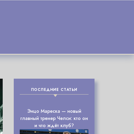
ПОСЛЕДНИЕ СТАТЬИ
Энцо Мареска — новый
главный тренер Челси: кто он
и что ждёт клуб?