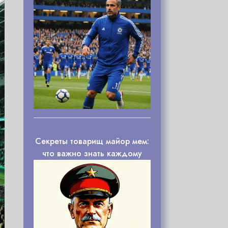
Секреты товарищ майор мем:
что важно знать каждому