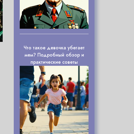
Что такое девочка убегает
мем? Подробный обзор и
практические советы