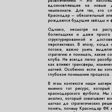
развлечением – это настоя
вдохновляющее на новые 
чемпионате. Для тех, кто с
Краснодар – обязательный эле
рождаются будущие звёзды и ф
Однако, несмотря на раст
болельщики и даже просто 
структурированной и досто
перспективах. В эпоху, когда
потоке, важно уметь выделят
стратегию и понимать, какие 
клуба. Не всегда легко разобр
как влияют трансферы, изменен
матчей. Особенно если вы хоти
глубокое понимание процесса.
В этом контексте наши матер
именно тот ресурс, который
краснодарского футбола. Мы 
анализ, который охватывает вс
матчах до стратегических реш
понять, почему Краснодар ФК и