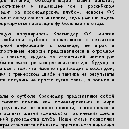
щее явление, объединяющее тысячи фанатов,
достижения и задающее тон в российском
ледит за краснодарским клубом, новости ФК
мент ежедневного интереса, ведь именно здесь
ормируются настоящие футбольные легенды.
ущую популярность Краснодар ФК, многие
любители футбола сталкиваются с нехваткой
верной информации о команде, её играх и
 спортивные новости представляются в огромном
ь главное, видеть за статистикой настоящую
события имеют решающее значение для будущего
аться в том, что именно происходит с командой,
ия в тренерском штабе и тактика на результаты
те получить не просто сухие факты, а полное и
иалы о футболе Краснодар представляют собой
 сможет помочь вам ориентироваться в мире
предлагаем не просто новости, а комплексный
е аспекты жизни команды: от тактических схем в
ений руководства клуба. Наши статьи позволяют
гры становятся объектом пристального внимания