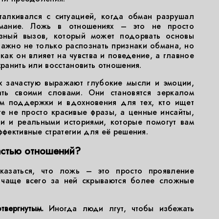
талкивался с ситуацией, когда обман разрушал
мание. Ложь в отношениях – это не просто
езный вызов, который может подорвать основы
ажно не только распознать признаки обмана, но
 как он влияет на чувства и поведение, а главное
хранить или восстановить отношения.
х зачастую выражают глубокие мысли и эмоции,
ть своими словами. Они становятся зеркалом
ом поддержки и вдохновения для тех, кто ищет
ете не просто красивые фразы, а ценные инсайты,
и и реальными историями, которые помогут вам
ффективные стратегии для её решения.
астью отношений?
казаться, что ложь – это просто проявление
о чаще всего за ней скрываются более сложные
вергнутым.
Иногда люди лгут, чтобы избежать