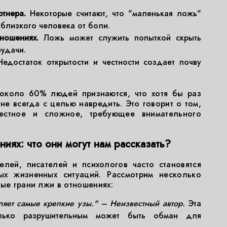
тнера.
Некоторые считают, что "маленькая ложь"
 близкого человека от боли.
ношениях.
Ложь может служить попыткой скрыть
еудачи.
едостаток открытости и честности создает почву
 около 60% людей признаются, что хотя бы раз
не всегда с целью навредить. Это говорит о том,
естное и сложное, требующее внимательного
иях: что они могут нам рассказать?
лей, писателей и психологов часто становятся
х жизненных ситуаций. Рассмотрим несколько
ные грани лжи в отношениях:
ляет самые крепкие узы." – Неизвестный автор.
Эта
колько разрушительным может быть обман для