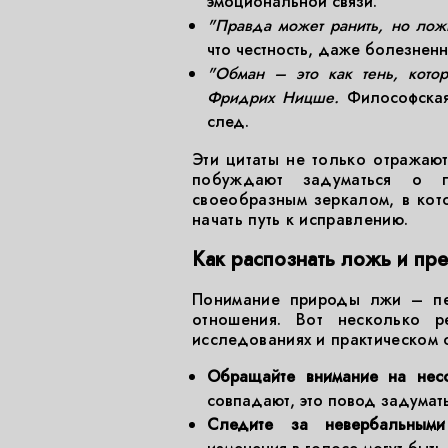
эмоциональной связи.
"Правда может ранить, но ложь
что честность, даже болезнен
"Обман – это как тень, кото
Фридрих Ницше.
Философская 
след.
Эти цитаты не только отражаю
побуждают задуматься о п
своеобразным зеркалом, в кот
начать путь к исправлению.
Как распознать ложь и пре
Понимание природы лжи – пер
отношения. Вот несколько р
исследованиях и практическом 
Обращайте внимание на несоо
совпадают, это повод задумать
Следите за невербальными