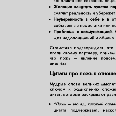
конфликта или сохранить лицо.
Желание защитить чувства пар
смягчит реальность и убережет
Неуверенность в себе и в от
собственные недостатки или н
Проблемы с коммуникацией.
Н
для недопониманий и обмана.
Статистика подтверждает, что
лгали своему партнеру, причем 
что ложь – явление повсем
анализа.
Цитаты про ложь в отношен
Мудрые слова великих мыслите
ключом к осмыслению сложны
цитат, которые раскрывают раз
"Ложь – это яд, который отрав
цитата подчеркивает, нас