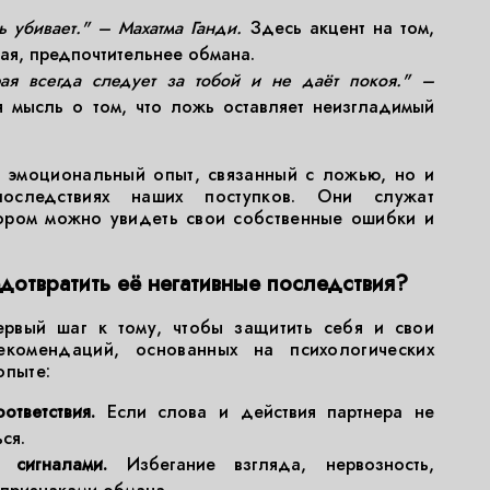
 убивает." – Махатма Ганди.
Здесь акцент на том,
ная, предпочтительнее обмана.
рая всегда следует за тобой и не даёт покоя." –
мысль о том, что ложь оставляет неизгладимый
т эмоциональный опыт, связанный с ложью, но и
оследствиях наших поступков. Они служат
ором можно увидеть свои собственные ошибки и
дотвратить её негативные последствия?
вый шаг к тому, чтобы защитить себя и свои
екомендаций, основанных на психологических
опыте:
тветствия.
Если слова и действия партнера не
ся.
 сигналами.
Избегание взгляда, нервозность,