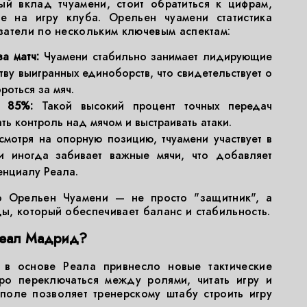
ый вклад тчуамени, стоит обратиться к цифрам,
е на игру клуба. Орельен чуамени статистика
затели по нескольким ключевым аспектам:
а матч:
Чуамени стабильно занимает лидирующие
ву выигранных единоборств, что свидетельствует о
роться за мяч.
 85%:
Такой высокий процент точных передач
ь контроль над мячом и выстраивать атаки.
мотря на опорную позицию, тчуамени участвует в
и иногда забивает важные мячи, что добавляет
енциалу Реала.
о Орельен Чуамени — не просто "защитник", а
, который обеспечивает баланс и стабильность.
 Реал Мадрид?
в основе Реала привнесло новые тактические
ро переключаться между ролями, читать игру и
поле позволяет тренерскому штабу строить игру