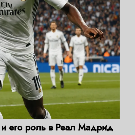
и его роль в Реал Мадрид