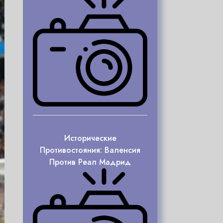
Исторические
Противостояния: Валенсия
Против Реал Мадрид