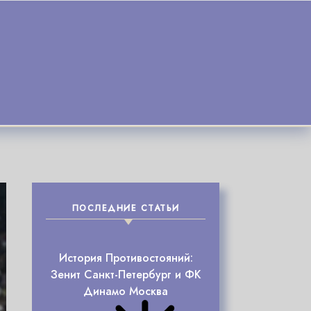
ПОСЛЕДНИЕ СТАТЬИ
История Противостояний:
Зенит Санкт-Петербург и ФК
Динамо Москва