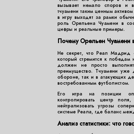
вызывает немало споров и в
тчуамени таким ценным активом
в игру выходят за рамки обыч
роль Орельена Чуамени в сос
цифры и реальные примеры.
Почему Орельен Чуамени 
Не секрет, что Реал Мадрид 
который стремится к победам 
должен не просто выполнят
преимущество. Тчуамени уже 
обороне, так и в атакующих де
востребованным футболистом.
Его игра на позиции опо
контролировать центр поля
нейтрализовать угрозы сопер
системе Реала, где баланс меж
Анализ статистики: что гов