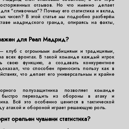
осторженных отзывов. Но что именно делает
 для "сливочных"? Почему его статистика и вклад
ных чисел? В этой статье мы подробно разберём
таве мадридского гранда, опираясь на факты,
важен для Реал Мадрид?
— клуб с огромными амбициями и традициями,
на всех фронтах. В такой команде каждый игрок
ь свою функцию, а создавать конкурентное
доказал, что способен приносить пользу как в
йствиях, что делает его универсальным и крайне
рного полузащитника позволяет команде
, быстро переходить из обороны в атаку и
ника. Всё это особенно ценится в тактической
ду атакой и обороной играет решающую роль.
орит орельен чуамени статистика?